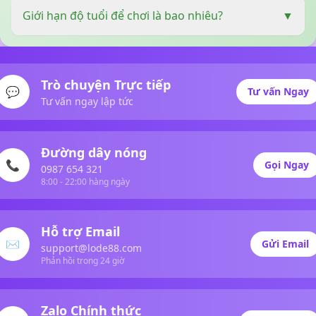
"Quên mật khẩu?" trên màn hình đăng nhập.
Giới hạn độ tuổi để chơi là bao nhiêu?
▼
yêu cầu trong vòng 24 giờ.
Nhập địa chỉ email đã đăng ký, sau đó kiểm tra
Theo quy định của chúng tôi, người chơi phải từ 18
hộp thư để nhận mã đặt lại mật khẩu mới.
tuổi trở lên mới được phép tham gia các trò chơi
tại Lode88. Việc xác minh độ tuổi là bắt buộc để
Trò chuyện Trực tiếp
💬
Tư vấn Ngay
đảm bảo tuân thủ pháp luật hiện hành.
Tư vấn ngay lập tức
Đường dây nóng
📞
Gọi Ngay
0987 654 321
8:00 - 22:00 hàng ngày
Hỗ trợ Email
✉️
Gửi Email
support@lode88.com
Phản hồi trong 24 giờ
Zalo Chính thức