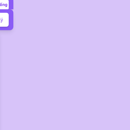
uống
Ký