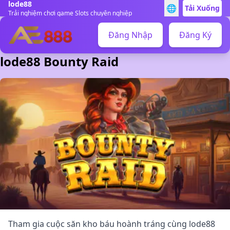
lode88
🌐
Tải Xuống
Trải nghiệm chơi game Slots chuyên nghiệp
Đăng Nhập
Đăng Ký
lode88 Bounty Raid
Tham gia cuộc săn kho báu hoành tráng cùng lode88